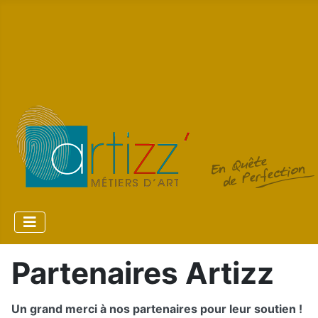
Partenaires Artizz
Un grand merci à nos partenaires pour leur soutien !